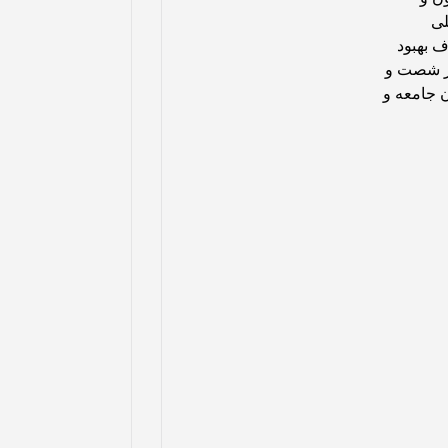
لی
ف بهبود
در شصت و
 جامعه و