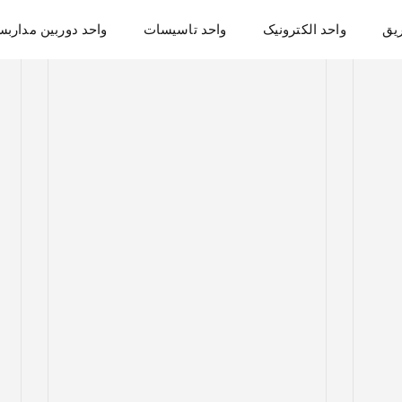
یق
واحد الکترونیک
واحد تاسیسات
واحد دوربین مداربس